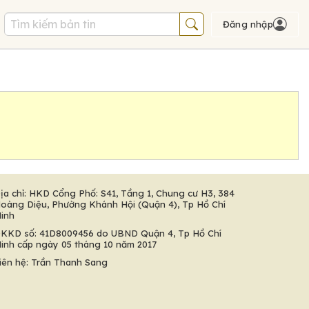
Đăng nhập
ịa chỉ: HKD Cổng Phố: S41, Tầng 1, Chung cư H3, 384
oàng Diệu, Phường Khánh Hội (Quận 4), Tp Hồ Chí
inh
KKD số: 41D8009456 do UBND Quận 4, Tp Hồ Chí
inh cấp ngày 05 tháng 10 năm 2017
iên hệ: Trần Thanh Sang